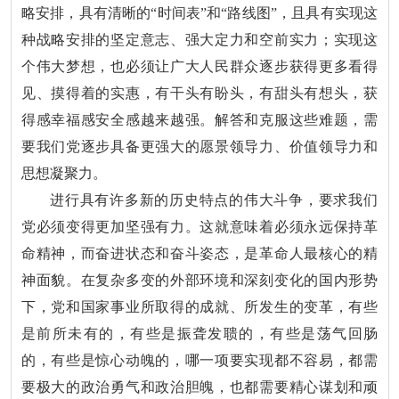
略安排，具有清晰的“时间表”和“路线图”，且具有实现这
种战略安排的坚定意志、强大定力和空前实力；实现这
个伟大梦想，也必须让广大人民群众逐步获得更多看得
见、摸得着的实惠，有干头有盼头，有甜头有想头，获
得感幸福感安全感越来越强。解答和克服这些难题，需
要我们党逐步具备更强大的愿景领导力、价值领导力和
思想凝聚力。
进行具有许多新的历史特点的伟大斗争，要求我们
党必须变得更加坚强有力。这就意味着必须永远保持革
命精神，而奋进状态和奋斗姿态，是革命人最核心的精
神面貌。在复杂多变的外部环境和深刻变化的国内形势
下，党和国家事业所取得的成就、所发生的变革，有些
是前所未有的，有些是振聋发聩的，有些是荡气回肠
的，有些是惊心动魄的，哪一项要实现都不容易，都需
要极大的政治勇气和政治胆魄，也都需要精心谋划和顽