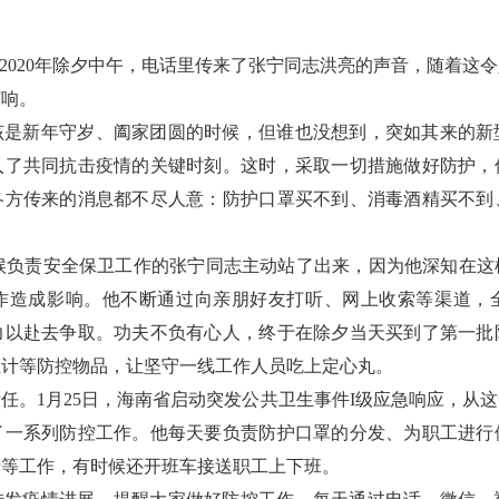
—2020年除夕中午，电话里传来了张宁同志洪亮的声音，随着这
打响。
该是新年守岁、阖家团圆的时候，但谁也没想到，突如其来的新
入了共同抗击疫情的关键时刻。这时，采取一切措施做好防护，
各方传来的消息都不尽人意：防护口罩买不到、消毒酒精买不到
时候负责安全保卫工作的张宁同志主动站了出来，因为他深知在这
作造成影响。他不断通过向亲朋好友打听、网上收索等渠道，
力以赴去争取。功夫不负有心人，终于在除夕当天买到了第一批
温计等防控物品，让坚守一线工作人员吃上定心丸。
任。1月25日，海南省启动突发公共卫生事件I级应急响应，从
了一系列防控工作。他每天要负责防护口罩的分发、为职工进行
录等工作，有时候还开班车接送职工上下班。