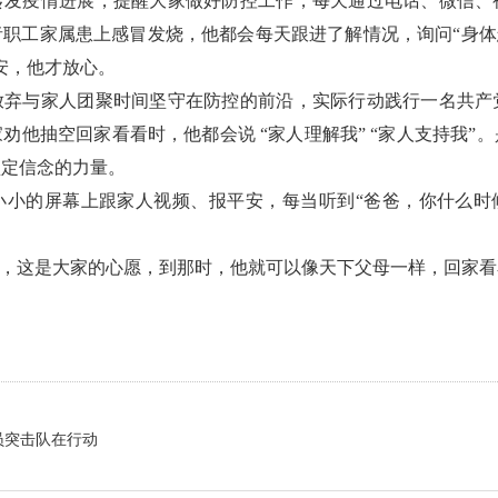
转发疫情进展，提醒大家做好防控工作，每天通过电话、微信、
职工家属患上感冒发烧，他都会每天跟进了解情况，询问“身体
安，他才放心。
放弃与家人团聚时间坚守在防控的前沿，实际行动践行一名共产
劝他抽空回家看看时，他都会说 “家人理解我” “家人支持我”
坚定信念的力量。
小小的屏幕上跟家人视频、报平安，每当听到“爸爸，你什么时候
”，这是大家的心愿，到那时，他就可以像天下父母一样，回家
。
员突击队在行动