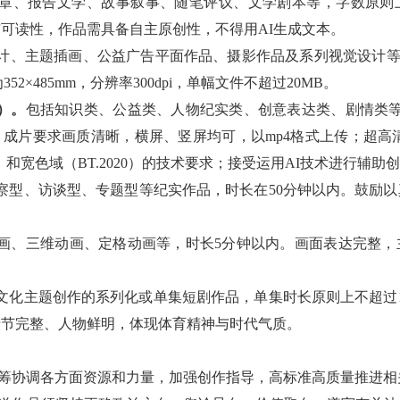
章、报告文学、故事叙事、随笔评议、文学剧本等，字数原则上
可读性，作品需具备自主原创性，不得用AI生成文本。
计、主题插画、公益广告平面作品、摄影作品及系列视觉设计等。
52×485mm，分辨率300dpi，单幅文件不超过20MB。
）。
包括知识类、公益类、人物纪实类、创意表达类、剧情类等
MB。成片要求画质清晰，横屏、竖屏均可，以mp4格式上传；超高
R）和宽色域（BT.2020）的技术要求；接受运用AI技术进行辅助
察型、访谈型、专题型等纪实作品，时长在50分钟以内。鼓励
画、三维动画、定格动画等，时长5分钟以内。画面表达完整，
文化主题创作的系列化或单集短剧作品，单集时长原则上不超过
情节完整、人物鲜明，体现体育精神与时代气质。
筹协调各方面资源和力量，加强创作指导，高标准高质量推进相