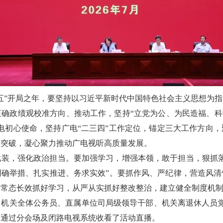
五”开局之年，要坚持以习近平新时代中国特色社会主义思想为
确政绩观校准方向、推动工作，坚持“立党为公、为民造福、科
电初心使命，坚持广电“二三四”工作定位，锚定三大工作方向，
大突破，凝心聚力推动广电视听高质量发展。
武装，强化政治担当。要加强学习，增强本领，敢于担当，狠抓落
明确举措、扎实推进、务求实效”。要抓作风、严纪律，营造风清
，常态长效抓好学习，从严从实抓好整改整治，建立健全制度机
机关全体公务员、直属单位司局级领导干部、机关离退休人员党
部通过分会场及闭路电视系统收看了活动直播。