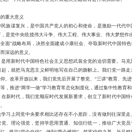
育的重大意义
华民族谋复兴，是中国共产党人的初心和使命，是激励一代代中
育，是党中央统揽伟大斗争、伟大工程、伟大事业、伟大梦想作出
个全面”战略布局，决胜全面建成小康社会、夺取新时代中国特
大而深远的意义。
，是用新时代中国特色社会主义思想武装全党的迫切需要。马克
日起，就把马克思主义鲜明地写在自己的旗帜上。我们党一路走
仰。改革开放以来，我们党先后开展了整党、“三讲”教育、先
等，推进“两学一做”学习教育常态化制度化，通过集中性教育
。在新时代，我们党顺应时代发展新要求，创立了新时代中国特
步。
论学习上同党中央要求相比还存在不小差距，没有做到往深里走
建党、理论强党，坚持学思用贯通、知信行统一，推动广大党员
识”、坚定“四个自信”、做到“两个维护”，筑牢信仰之基、补足