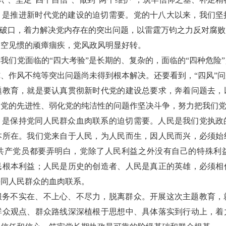
，是推进新时代党的建设的迫切需要。党的十八大以来，我们坚
突破口，着力解决党内存在的突出问题，以雷霆万钧之力反对腐
司空见惯的顽瘴痼疾，党风政风明显好转。
我们党面临的“四大考验”是长期的、复杂的，面临的“四种危险
、作风不纯等突出问题尚未得到根本解决。还要看到，“四风”
题教育，就是要认真贯彻新时代党的建设总要求，奔着问题去，
响党的先进性、弱化党的纯洁性的问题作坚决斗争，努力把我们
，是保持党同人民群众血肉联系的迫切需要。人民是我们党执政
本所在。我们党来自于人民，为人民而生，因人民而兴，必须始
共产党员都要弄明白，党除了人民利益之外没有自己的特殊利
民根本利益；人民是历史的创造者、人民是真正的英雄，必须相
持同人民群众的血肉联系。
服务不实在、不上心、不尽力，脱离群众。开展这次主题教育，
群众观点、群众路线深深植根于思想中、具体落实到行动上，着