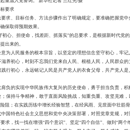
起重温入党誓词。 新华社记者 兰红光/摄
目标要求
总要求、目标任务、方法步骤作出了明确规定，要准确把握党中
，确保取得预期效果。
守初心、担使命，找差距、抓落实”的总要求，是根据新时代党
点提出来的。
全意为人民服务的根本宗旨，以坚定的理想信念坚守初心，牢记
怀滋养初心，时刻不忘我们党来自人民、根植人民，人民群众的
识践行初心，永远铭记人民是共产党人的衣食父母，共产党人是
。
党肩负的实现中华民族伟大复兴的历史使命，勇于担当负责，积
业；保持斗争精神，敢于直面风险挑战，知重负重、攻坚克难，
难险阻；在实践历练中增长经验智慧，在经风雨、见世面中壮筋
代中国特色社会主义思想和党中央决策部署，对照党章党规，对
要求，找一找在增强“四个意识”、坚定“四个自信”、做到“两个