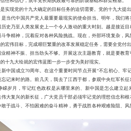
的信任和信心，筑牢党长期执政最可靠的阶级基础和群众根基。
是实现党的十九大确定的目标任务的迫切需要。党的十九大提出
，是当代中国共产党人最重要最现实的使命担当。明年，我们将
国历史乃至人类发展史上一个令人激动的重大时刻。越是接近目
强斗争精神，沉着应对各种风险挑战。现在，外部环境复杂，风
定的宏伟目标，完成艰巨繁重的改革发展稳定任务，需要全党付
创业精神不振、担当劲头不够。开展这次主题教育，就是要教育
党的十九大绘就的宏伟蓝图一步一步变为美好现实。
新中国成立70周年。在这个重要时间节点开展“不忘初心、牢
能忘记来时的路。前几天，我去了江西于都，参观中央红军长征
峥嵘岁月，牢记红色政权是从哪里来的、新中国是怎么建立起
族伟大复兴的新长征，广大党员干部必须牢记党的理想信念和根
种敢于战斗、不怕困难的奋斗精神，勇于战胜各种艰难险阻、风