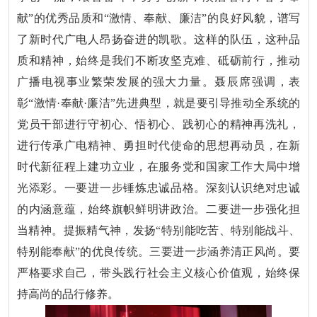
献”的优秀品质和“激情、奉献、廉洁”的良好风貌，谱写
了新时代广电人昂扬奋进的凯歌。这样的队伍，这种品
质和精神，始终是我们不断攻坚克难、砥砺前行，推动
广播电视事业繁荣发展的强大力量。聂辰席强调，表
彰“激情·奉献·廉洁”先进典型，就是要引导推动全系统的
党员干部进行守初心、悟初心、践初心的精神再洗礼，
进行传承广电精神、勇担时代使命的思想再动员，在新
时代新征程上建功立业，在服务党和国家工作大局中增
光添彩。一要进一步锤炼忠诚品格。深刻认识绝对忠诚
的内涵意蕴，始终旗帜鲜明讲政治。二要进一步强化担
当精神。提振精气神，发扬“特别能吃苦、特别能战斗、
特别能奉献”的优良传统。三要进一步涵养清正风尚。要
严格要求自己，带头践行社会主义核心价值观，始终保
持高尚的品行修养。