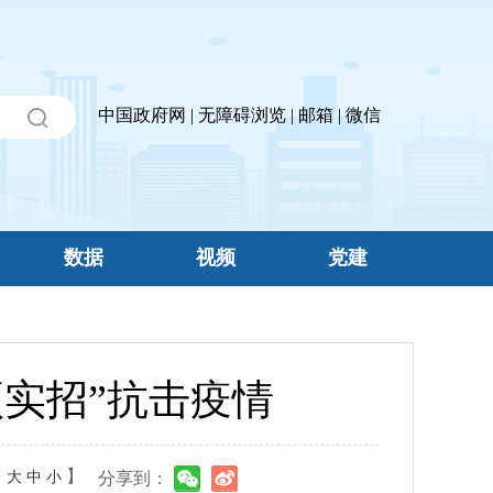
中国政府网
|
无障碍浏览
|
邮箱
|
微信
数据
视频
党建
实招”抗击疫情
：
】
大
中
小
分享到：