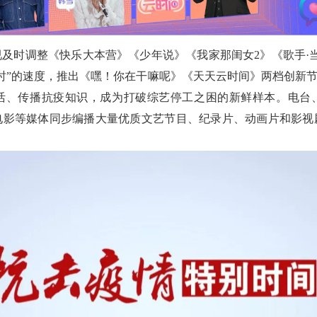
视及时调整《快乐大本营》《少年说》《我家那闺女2》《歌手·
时”的速度，推出《嘿！你在干嘛呢》《天天云时间》两档创新节目
活、传播抗疫知识，成为打破综艺停工之困的新鲜样本。电台
电影等媒体同步编播大量优质文艺节目、纪录片、动画片和影视