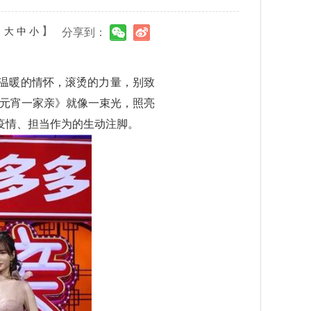
：
】
大
中
小
分享到：
温暖的情怀，滚烫的力量，别致
《元宵一家亲》就像一束光，照亮
疫情、担当作为的生动注脚。