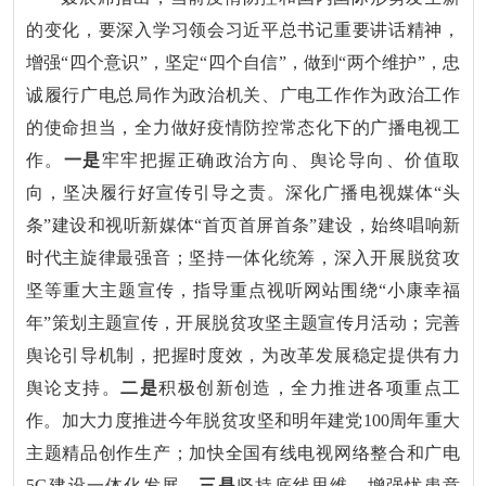
的变化，要深入学习领会习近平总书记重要讲话精神，
增强“四个意识”，坚定“四个自信”，做到“两个维护”，忠
诚履行广电总局作为政治机关、广电工作作为政治工作
的使命担当，全力做好疫情防控常态化下的广播电视工
作。
一是
牢牢把握正确政治方向、舆论导向、价值取
向，坚决履行好宣传引导之责。深化广播电视媒体“头
条”建设和视听新媒体“首页首屏首条”建设，始终唱响新
时代主旋律最强音；坚持一体化统筹，深入开展脱贫攻
坚等重大主题宣传，指导重点视听网站围绕“小康幸福
年”策划主题宣传，开展脱贫攻坚主题宣传月活动；完善
舆论引导机制，把握时度效，为改革发展稳定提供有力
舆论支持。
二是
积极创新创造，全力推进各项重点工
作。加大力度推进今年脱贫攻坚和明年建党100周年重大
主题精品创作生产；加快全国有线电视网络整合和广电
5G建设一体化发展。
三是
坚持底线思维，增强忧患意