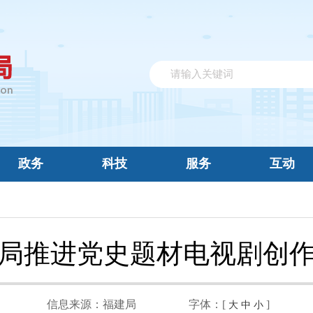
政务
科技
服务
互动
局推进党史题材电视剧创
信息来源：
福建局
字体：[
]
大
中
小