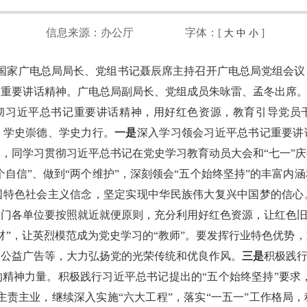
信息来源：
办公厅
字体：[
]
大
中
小
，国家广电总局局长、党组书记聂辰席主持召开广电总局党组会
的重要讲话精神。广电总局副局长、党组成员朱咏雷、孟冬出席
彻习近平总书记重要讲话精神，用好红色资源，教育引导党员
、学史崇德、学史力行。
一是
深入学习领会习近平总书记重要讲
，同学习贯彻习近平总书记在党史学习教育动员大会和“七一”
四个自信”、做到“两个维护”，深刻领会“五个始终坚持”的丰富内
国特色社会主义信念，坚定实现中华民族伟大复兴中国梦的信心
门各单位要按照就近就便原则，充分利用好红色资源，让红色旧
材”，让英烈模范成为党史学习的“教师”。要发挥行业特色优势
、公益广告等，大力弘扬党的光荣传统和优良作风。
三是
积极践行
精神力量。积极践行习近平总书记提出的“五个始终坚持”要求，
主责主业，继续深入实施“六大工程”，落实“一五一”工作格局