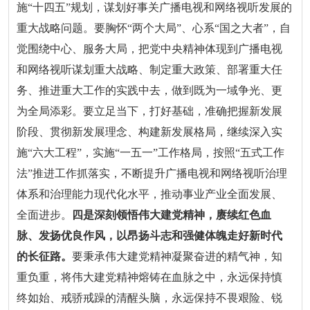
施“十四五”规划，谋划好事关广播电视和网络视听发展的
重大战略问题。要胸怀“两个大局”、心系“国之大者”，自
觉围绕中心、服务大局，把党中央精神体现到广播电视
和网络视听谋划重大战略、制定重大政策、部署重大任
务、推进重大工作的实践中去，做到既为一域争光、更
为全局添彩。要立足当下，打好基础，准确把握新发展
阶段、贯彻新发展理念、构建新发展格局，继续深入实
施“六大工程”，实施“一五一”工作格局，按照“五式工作
法”推进工作抓落实，不断提升广播电视和网络视听治理
体系和治理能力现代化水平，推动事业产业全面发展、
全面进步。
四是深刻领悟伟大建党精神，赓续红色血
脉、发扬优良作风，以昂扬斗志和强健体魄走好新时代
的长征路。
要秉承伟大建党精神凝聚奋进的精气神，知
重负重，将伟大建党精神熔铸在血脉之中，永远保持慎
终如始、戒骄戒躁的清醒头脑，永远保持不畏艰险、锐