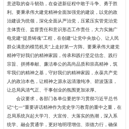
意进取的奋斗韧劲，在奋进新征程中敢于斗争、勇于胜
利。要秉承伟大建党精神全面加强党的建设，以党的政
治建设为统领，深化全面从严治党，压紧压实管党治党
主体责任、监督责任和意识形态工作责任，大力实施广
电党建“提质铸魂”工程，在创建“让党中央放心、让人民
群众满意的模范机关”上走好第一方阵。要秉承伟大建党
精神守好我们的精神家园，传承和践行坚定信念、践行
宗旨、拼搏奉献、廉洁奉公的高尚品质和崇高精神，筑
牢我们的精神之基，守好我们的精神家园，永葆共产党
人的政治本色，让精神之源永远清澈纯净、碧波荡漾，
让总局风清气正、干事创业的氛围更加浓厚。
会议要求，各部门各单位要把学习贯彻习近平总书
记“七一”重要讲话精神作为党史学习教育的重中之重，在
总局系统兴起大学习、大宣传、大落实的热潮，深入系
统学、融会贯通学，更好地明理增信、崇德力行，确保