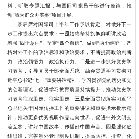
料，听取专题汇报，与国际司党员干部进行座谈，推
动“我为群众办实事”项目开展。
聂辰席对国际司上半年工作予以肯定，对做好下一
步工作提出六点要求：
一是
始终坚持旗帜鲜明讲政治，
增强“四个意识”、坚定“四个自信”、做到“两个维护”，严
格对外工作的政治标准和政治要求，不断提高政治判断
力、政治领悟力、政治执行力。
二是
进一步抓好党史学
习教育，引导党员干部全面系统、融会贯通学习贯彻习
近平总书记“七一”重要讲话精神，学习贯彻党的历史和党
的创新理论，促进学习教育质量持续提升，推动党史学
习教育往深里走、往实里走。
三是
全面贯彻落实习近平
总书记关于国际传播工作的重要讲话和重要指示批示精
神，推动更多优秀视听作品走向世界，促进中外文明交
流互鉴，讲好中国故事，传播好中国声音。
四是
强化底
线思维，完善涉外管理制度机制，提高防控、排查、化