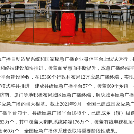
国家应急广播自动适配系统和国家应急广播企业微信平台上线试运行
和终端建设加快推进，覆盖面受惠面不断提升，应急广播终端平
级平台建设验收，在15360个行政村布局12万应急广播终端，实
”模式整县推进，建成县级应急广播平台57个，覆盖669个乡镇，
、济南、厦门等地积极布局城区应急广播终端，解决城乡应急广播
应急广播的强大根基。截止2021年9月，全国已建成国家应急
广播平台70个、县级应急广播平台1048个，已建成乡（镇）级前
3483万个，其中覆盖大喇叭系统终端176万个，覆盖有线电视机顶
盒460万个。全国应急广播体系建设取得重要阶段性成果。