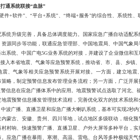
打通系统联接“血脉”
硬件+软件”、“平台+系统”、“终端+服务”的综合性、系统性
配系统升级完善，具备总体调度能力。国家应急广播自动适配系
、资源同步等功能，联通应急管理部、中国地震局、中国气象局
播出系统、中国广电5G业务系统的对接，并建设了企业微信和互
并接入本省地震、气象等应急预警系统，推动省、市、县、乡镇
地震、气象等相关应急预警系统开展对接。一方面，建立地震
布策略，制定预警信息发布管理业务流程；另一方面，广泛开展
预警信息在应急广播体系中的应用。地震预警试点选取了河北、福
定地震预警信息播发管理技术流程，完善优化双方的技术系统和
、中波广播、直播卫星和应急广播大喇叭系统，基本可实现2秒内
取内蒙古、安徽、贵州、四川等地，试点地区多级联动，细化预
播村村响、快速预警广播、直播卫星、户外大屏等多种平台，实
布。应急广播在暴雨、寒潮、高温、雷电、台风等多种极端天气