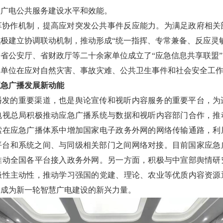
慧广电公共服务建设水平和效能。
享协作机制，提高应对突发公共事件反应能力。为满足政府相关
极建立协调联动机制，推动形成“统一指挥、专常兼备、反应灵
省公安厅、省财政厅等二十余家单位成立了“应急信息共享联盟
关单位在应对自然灾害、事故灾难、公共卫生事件和社会安全工
应急广播发展新动能
播发的重要渠道，也是舆论宣传和视听内容服务的重要平台，为
电视总局积极推动应急广播系统与数据和视听内容部门合作，推
索在应急广播体系中增加国家电子政务外网的网络传输通路，利
级平台和系统之间、与同级相关部门之间网络对接。目前国家应
推动全国各平台接入政务外网。另一方面，积极与中宣部舆情研
极性主动性，推动学习强国的党建、理论、农业等优质内容资源
播成为新一轮智慧广电建设的新兴力量。