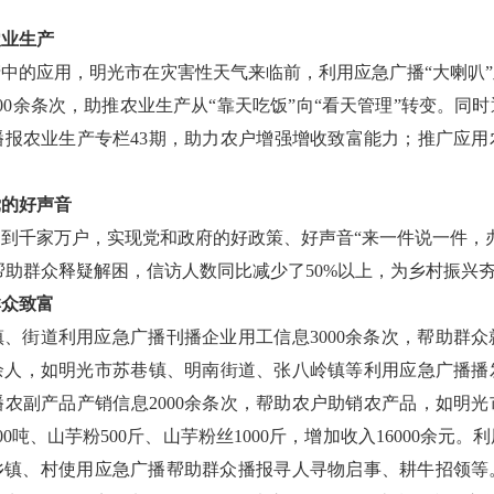
农业生产
中的应用，明光市在灾害性天气来临前，利用应急广播“大喇叭
00余条次，助推农业生产从“靠天吃饭”向“看天管理”转变。同
播报农业生产专栏43期，助力农户增强增收致富能力；推广应用
党的好声音
到千家万户，实现党和政府的好政策、好声音“来一件说一件，
，帮助群众释疑解困，信访人数同比减少了50%以上，为乡村振兴
群众致富
乡镇、街道利用应急广播刊播企业用工信息3000余条次，帮助群
0余人，如明光市苏巷镇、明南街道、张八岭镇等利用应急广播
农副产品产销信息2000余条次，帮助农户助销农产品，如明
0吨、山芋粉500斤、山芋粉丝1000斤，增加收入16000余元
0元。乡镇、村使用应急广播帮助群众播报寻人寻物启事、耕牛招领