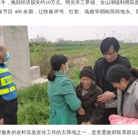
水牛，挽回经济损失约10万元。明光市三界镇、女山湖镇利用应
节目 400 余期，让快板评书、红歌、戏曲等唱响田间地头
时服务的农村应急宣传工作的主阵地之一，是党委政府联系群众