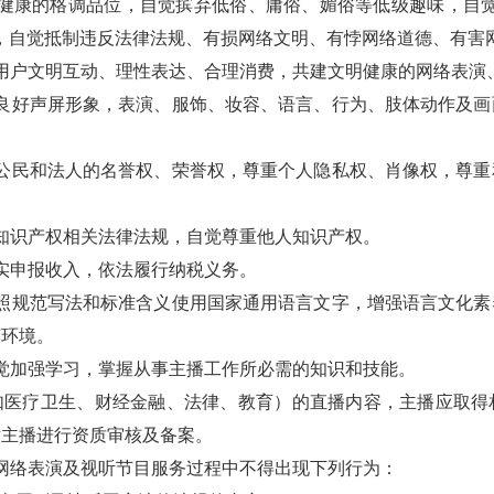
健康的格调品位，自觉摈弃低俗、庸俗、媚俗等低级趣味，自觉
，自觉抵制违反法律法规、有损网络文明、有悖网络道德、有害
用户文明互动、理性表达、合理消费，共建文明健康的网络表演
良好声屏形象，表演、服饰、妆容、语言、行为、肢体动作及画
公民和法人的名誉权、荣誉权，尊重个人隐私权、肖像权，尊重
知识产权相关法律法规，自觉尊重他人知识产权。
实申报收入，依法履行纳税义务。
照规范写法和标准含义使用国家通用语言文字，增强语言文化素
言环境。
觉加强学习，掌握从事主播工作所必需的知识和技能。
如医疗卫生、财经金融、法律、教育）的直播内容，主播应取得
对主播进行资质审核及备案。
网络表演及视听节目服务过程中不得出现下列行为：