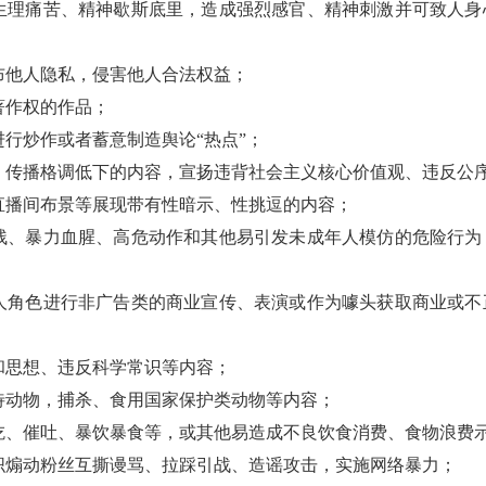
、生理痛苦、精神歇斯底里，造成强烈感官、精神刺激并可致人
散布他人隐私，侵害他人合法权益；
著作权的作品；
进行炒作或者蓄意制造舆论“热点”；
迹，传播格调低下的内容，宣扬违背社会主义核心价值观、违反公
、直播间布景等展现带有性暗示、性挑逗的内容；
自残、暴力血腥、高危动作和其他易引发未成年人模仿的危险行
年人角色进行非广告类的商业宣传、表演或作为噱头获取商业或
俗和思想、违反科学常识等内容；
虐待动物，捕杀、食用国家保护类动物等内容；
假吃、催吐、暴饮暴食等，或其他易造成不良饮食消费、食物浪费
组织煽动粉丝互撕谩骂、拉踩引战、造谣攻击，实施网络暴力；