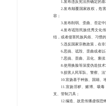
1.发布违反宪法所确定的
2.发布颠覆国家政权，
容；
3.发布削弱、歪曲、否定
4.发布诋毁民族优秀文
结，或者侵害民族风俗、习惯
5.违反国家宗教政策，在
6.恶搞、诋毁、歪曲或者
7.恶搞、歪曲、丑化、亵
8.使用换脸等深度伪造技
9.损害人民军队、警察、
10.宣扬基于种族、国籍
11.宣扬淫秽、赌博、
支、管制刀具；
12.编造、故意传播虚假