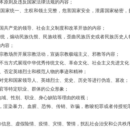
基本原则及违反国家法律法规的内容；
危害国家统一、主权和领土完整，危害国家安全，泄露国家秘密，
中国共产党的领导、社会主义制度和改革开放的内容；
化传统，煽动民族仇恨、民族歧视，歪曲民族历史或者民族历史人
的内容；
非宗教场所开展宗教活动，宣扬宗教极端主义、邪教等内容；
以不当方式展现中华优秀传统文化、革命文化、社会主义先进文化
渎、否定英雄烈士和模范人物的事迹和精神；
术对党和国家领导人、英雄烈士、党史、历史等进行伪造、篡改；
法官等特定职业、群体的公众形象；
、地域、性别、职业、身心缺陷等理由的歧视；
吸毒，渲染暴力、血腥、恐怖、传销、诈骗，教唆犯罪或者传授犯
恐怖信息、虚假险情、疫情、灾情、警情，扰乱社会治安和公共秩