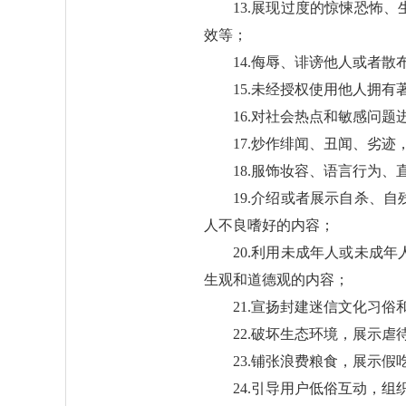
13.展现过度的惊悚恐怖
效等；
14.侮辱、诽谤他人或者
15.未经授权使用他人拥有
16.对社会热点和敏感问题
17.炒作绯闻、丑闻、劣
18.服饰妆容、语言行为
19.介绍或者展示自杀、
人不良嗜好的内容；
20.利用未成年人或未成
生观和道德观的内容；
21.宣扬封建迷信文化习
22.破坏生态环境，展示
23.铺张浪费粮食，展示
24.引导用户低俗互动，