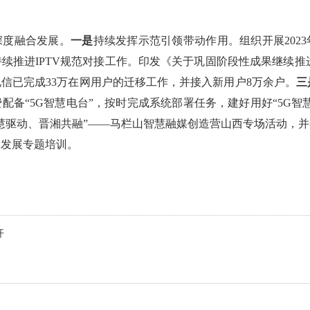
深度融合发展。
一是
持续发挥示范引领带动作用。组织开展202
持续推进IPTV规范对接工作。印发《关于巩固阶段性成果继续推进
信已完成33万在网用户的迁移工作，并接入新用户8万余户。
三
配备“5G智慧电台”，按时完成系统部署任务，建好用好“5G智
慧驱动、晋湘共融”——马栏山智慧融媒创造营山西专场活动，
合发展专题培训。
开