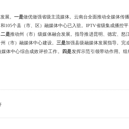
合发展。
一是
做优做强省级主流媒体。云南台全面推动全媒体传播
台和105个县（市、区）融媒体中心已入驻。IPTV省级集成播控
。
二是
推动州（市）级媒体融合发展。指导推进昆明、德宏、怒
个州（市）融媒体中心建设。
三是
加强县级融媒体发展指导。完成
融媒体中心综合成效评价工作。
四是
发挥示范引领带动作用。组
。
开