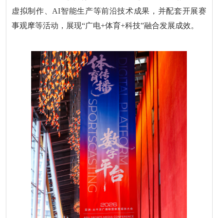
虚拟制作、AI智能生产等前沿技术成果，并配套开展赛
事观摩等活动，展现“广电+体育+科技”融合发展成效。