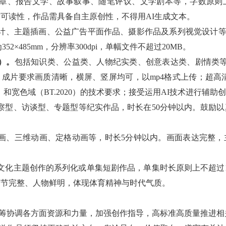
章、报告文学、故事叙事、随笔评议、文学剧本等，字数原则上
可读性，作品需具备自主原创性，不得用AI生成文本。
计、主题插画、公益广告平面作品、摄影作品及系列视觉设计等。
52×485mm，分辨率300dpi，单幅文件不超过20MB。
）。
包括知识类、公益类、人物纪实类、创意表达类、剧情类等
MB。成片要求画质清晰，横屏、竖屏均可，以mp4格式上传；超高
R）和宽色域（BT.2020）的技术要求；接受运用AI技术进行辅助
察型、访谈型、专题型等纪实作品，时长在50分钟以内。鼓励
画、三维动画、定格动画等，时长5分钟以内。画面表达完整，
文化主题创作的系列化或单集短剧作品，单集时长原则上不超过
情节完整、人物鲜明，体现体育精神与时代气质。
筹协调各方面资源和力量，加强创作指导，高标准高质量推进相