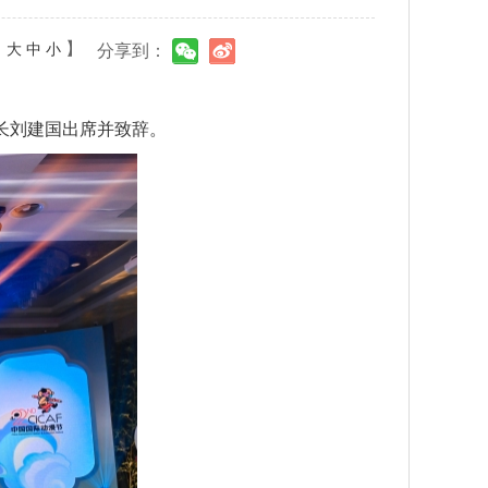
：
】
大
中
小
分享到：
长刘建国出席并致辞。