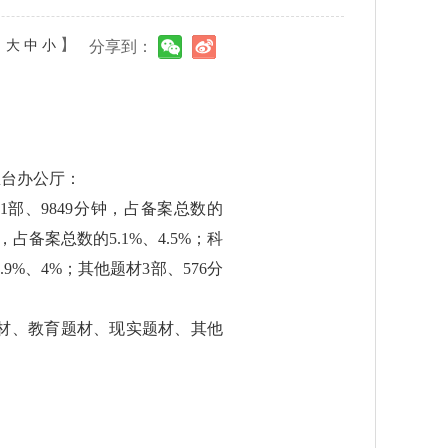
：
】
大
中
小
分享到：
总台办公厅：
1部、9849分钟，占备案总数的
钟，占备案总数的5.1%、4.5%；科
.9%、4%；其他题材3部、576分
材、教育题材、现实题材、其他