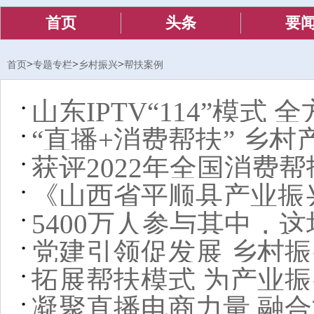
首页
头条
要
>
>
>
首页
专题专栏
乡村振兴
帮扶案例
山东IPTV“114”模式
“直播+消费帮扶” 乡
获评2022年全国消费
《山西省平顺县产业振
5400万人参与其中，
例征集活动最佳减贫案
党建引领促发展 乡村
拓展帮扶模式 为产业
凝聚直播电商力量 融