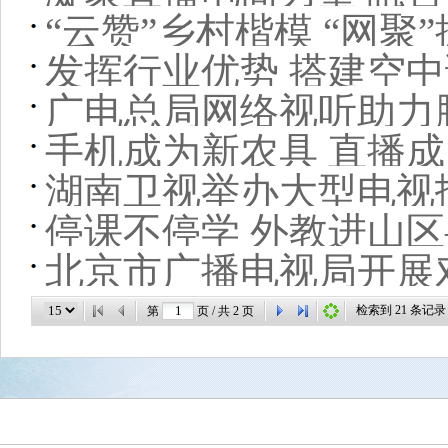
“云赞”乡村楷模 “网聚
发挥行业优势 搭建空
浙江乡村振兴带头人“金
广电总局网络视听助力
手机成为新农具 直播
湖南卫视举办大型电视
停课不停学 外教进山
北京市广播电视局开展
扶贫案例
检索到
21
条记录
第
页 / 共
2
页