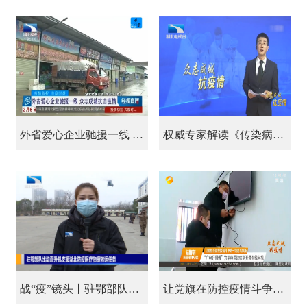
外省爱心企业驰援一线 众志成城抗击疫情
权威专家解读《传染病防治法》 为依法科学防控提供法治保障
战“疫”镜头丨驻鄂部队出动直升机支援湖北防疫医疗物资转运...
让党旗在防控疫情斗争第一线高高飘扬 “广电好师傅”为华容...